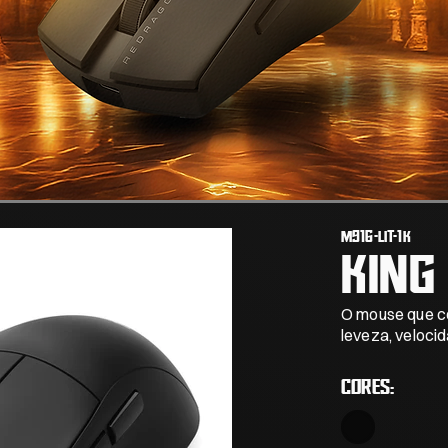
M916-LIT-1K
KING 
O mouse que c
leveza, velocid
CORES: